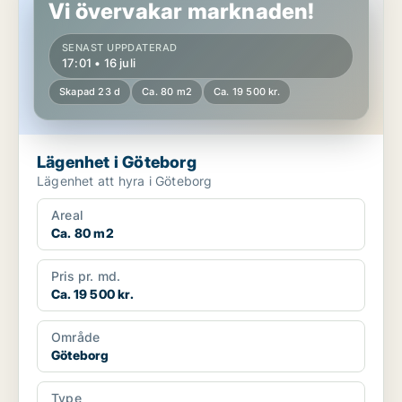
Vi övervakar marknaden!
SENAST UPPDATERAD
17:01 • 16 juli
Skapad 23 d
Ca. 80 m2
Ca. 19 500 kr.
Lägenhet i Göteborg
Lägenhet att hyra i Göteborg
Areal
Ca. 80 m2
Pris pr. md.
Ca. 19 500 kr.
Område
Göteborg
Type