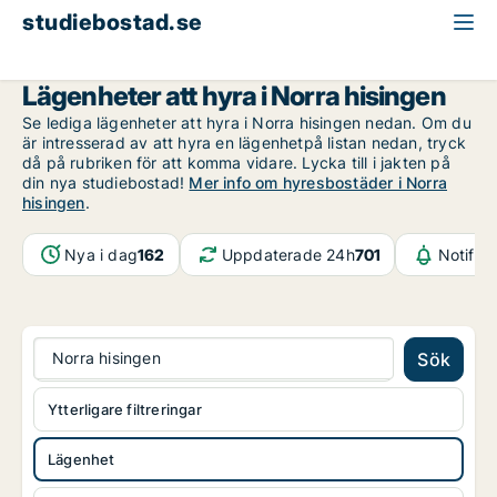
studiebostad.se
Lägenhet att hyra
Göteborg
Norra hisingen
Lägenheter att hyra i Norra hisingen
Se lediga lägenheter att hyra i Norra hisingen nedan. Om du
är intresserad av att hyra en lägenhetpå listan nedan, tryck
då på rubriken för att komma vidare. Lycka till i jakten på
din nya studiebostad!
Mer info om hyresbostäder i Norra
hisingen
.
Nya i dag
162
Uppdaterade 24h
701
Notifik
Norra hisingen
Sök
Ytterligare filtreringar
Lägenhet