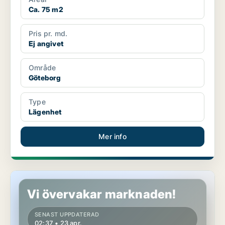
Ca. 75 m2
Pris pr. md.
Ej angivet
Område
Göteborg
Type
Lägenhet
Mer info
Lägenhet i Göteborg
Vi övervakar marknaden!
SENAST UPPDATERAD
02:37 • 23 apr.