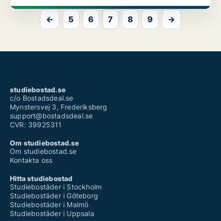
←
5
6
7
8
9
→
studiebostad.se
c/o Bostadsdeal.se
Mynstersvej 3, Frederiksberg
support@bostadsdeal.se
CVR: 39925311
Om studiebostad.se
Om studiebostad.se
Kontakta oss
Hitta studiebostad
Studiebostäder i Stockholm
Studiebostäder i Göteborg
Studiebostäder i Malmö
Studiebostäder i Uppsala