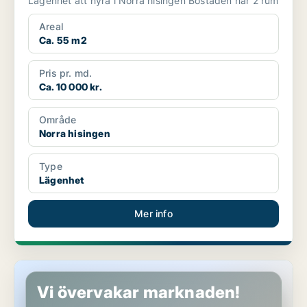
Lägenhet att hyra i Norra hisingen Bostaden har 2 rum
Areal
Ca. 55 m2
Pris pr. md.
Ca. 10 000 kr.
Område
Norra hisingen
Type
Lägenhet
Mer info
Lägenhet i Norra hisingen
Vi övervakar marknaden!