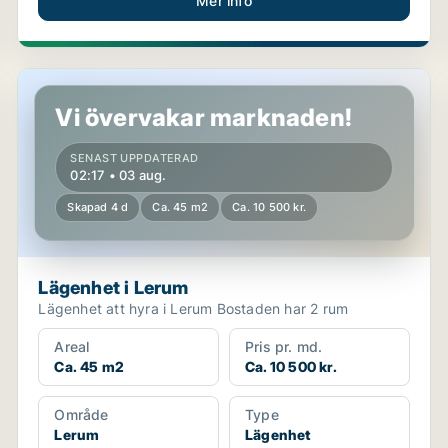
Mer info
Lägenhet i Lerum
Vi övervakar marknaden!
SENAST UPPDATERAD
02:17 • 03 aug.
Skapad 4 d
Ca. 45 m2
Ca. 10 500 kr.
Lägenhet i Lerum
Lägenhet att hyra i Lerum Bostaden har 2 rum
Areal
Pris pr. md.
Ca. 45 m2
Ca. 10 500 kr.
Område
Type
Lerum
Lägenhet