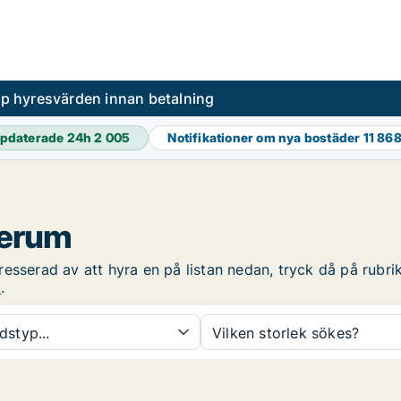
pp hyresvärden innan betalning
pdaterade 24h
2 005
Notifikationer om nya bostäder
11 86
Lerum
esserad av att hyra en på listan nedan, tryck då på rubrike
m
.
dstyp...
Vilken storlek sökes?