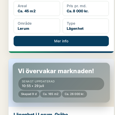
Areal
Pris pr. md.
Ca. 45 m2
Ca. 8 000 kr.
Område
Type
Lerum
Lägenhet
Mer info
Lägenhet i Lerum, Gråbo
Vi övervakar marknaden!
SENAST UPPDATERAD
10:55 • 29 juli
Skapad 9 d
Ca. 165 m2
Ca. 26 000 kr.
Lägenhet i Lerum, Gråbo