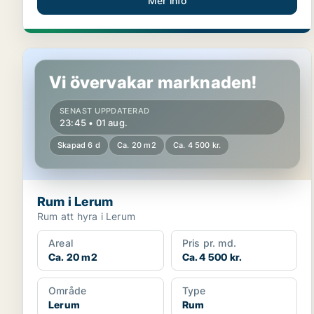
Mer info
Rum i Lerum
Vi övervakar marknaden!
SENAST UPPDATERAD
23:45 • 01 aug.
Skapad 6 d
Ca. 20 m2
Ca. 4 500 kr.
Rum i Lerum
Rum att hyra i Lerum
Areal
Pris pr. md.
Ca. 20 m2
Ca. 4 500 kr.
Område
Type
Lerum
Rum