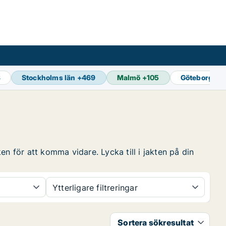
8
Stockholms län
+
469
Malmö
+
105
Göteborg
+
1
n för att komma vidare. Lycka till i jakten på din
Ytterligare filtreringar
Sortera sökresultat