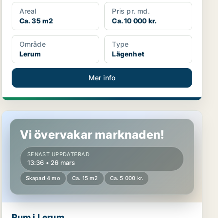
Areal
Pris pr. md.
Ca. 35 m2
Ca. 10 000 kr.
Område
Type
Lerum
Lägenhet
Mer info
Rum i Lerum
Vi övervakar marknaden!
SENAST UPPDATERAD
13:36 • 26 mars
Skapad 4 mo
Ca. 15 m2
Ca. 5 000 kr.
Rum i Lerum