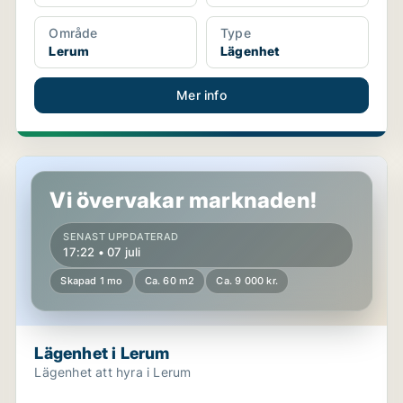
Område
Type
Lerum
Lägenhet
Mer info
Lägenhet i Lerum
Vi övervakar marknaden!
SENAST UPPDATERAD
17:22 • 07 juli
Skapad 1 mo
Ca. 60 m2
Ca. 9 000 kr.
Lägenhet i Lerum
Lägenhet att hyra i Lerum