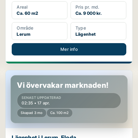
Areal
Pris pr. md.
Ca. 60 m2
Ca. 9 000 kr.
Område
Type
Lerum
Lägenhet
Mer info
Lägenhet i Lerum, Floda
Vi övervakar marknaden!
SENAST UPPDATERAD
02:35 • 17 apr.
Skapad 3 mo
Ca. 100 m2
Lägenhet i Lerum, Floda