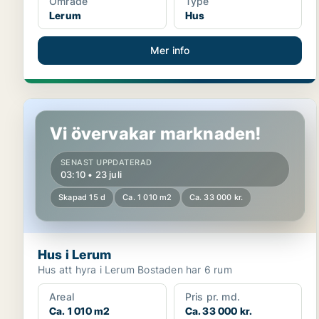
Område
Type
Lerum
Hus
Mer info
Hus i Lerum
Vi övervakar marknaden!
SENAST UPPDATERAD
03:10 • 23 juli
Skapad 15 d
Ca. 1 010 m2
Ca. 33 000 kr.
Hus i Lerum
Hus att hyra i Lerum Bostaden har 6 rum
Areal
Pris pr. md.
Ca. 1 010 m2
Ca. 33 000 kr.