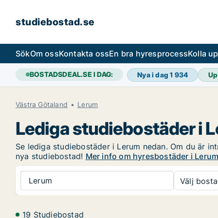
studiebostad.se
Sök
Om oss
Kontakta oss
En bra hyresprocess
Kolla u
BOSTADSDEAL.SE I DAG:
Nya i dag
1 934
Up
Västra Götaland
Lerum
Lediga studiebostäder i 
Se lediga studiebostäder i Lerum nedan. Om du är intr
nya studiebostad!
Mer info om hyresbostäder i Leru
Lerum
Välj bosta
19 Studiebostad