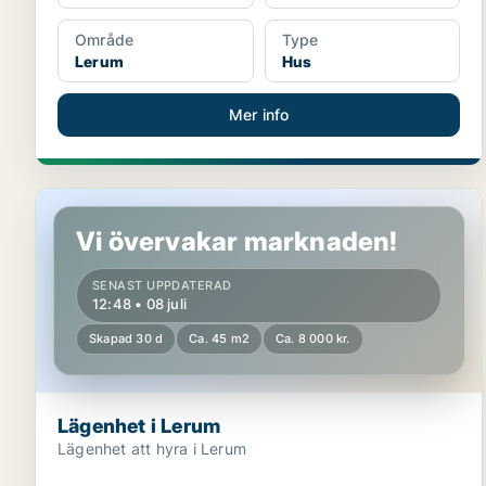
Område
Type
Lerum
Hus
Mer info
Lägenhet i Lerum
Vi övervakar marknaden!
SENAST UPPDATERAD
12:48 • 08 juli
Skapad 30 d
Ca. 45 m2
Ca. 8 000 kr.
Lägenhet i Lerum
Lägenhet att hyra i Lerum