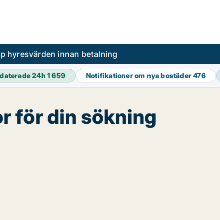
pp hyresvärden innan betalning
daterade 24h
1 659
Notifikationer om nya bostäder
476
or för din sökning