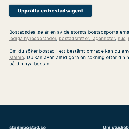
Upprätta en bostadsagent
Bostadsdeal.se är en av de största bostadsportalerna f
lediga hyresbostäder
,
bostadsrätter
,
lägenheter
,
hus
,
Om du söker bostad i ett bestämt område kan du an
Malmö
. Du kan även alltid göra en sökning efter din 
på din nya bostad!
studiebostad.se
Om studieb