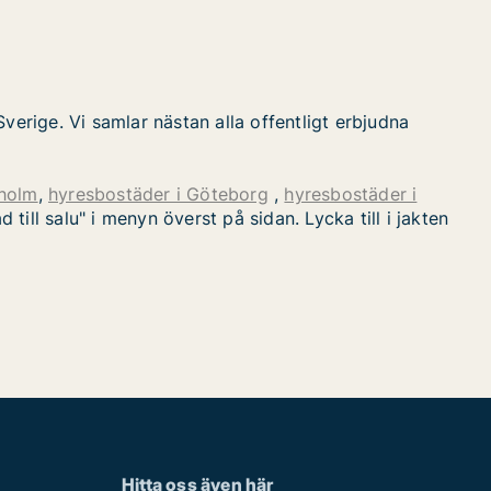
verige. Vi samlar nästan alla offentligt erbjudna
kholm
,
hyresbostäder i Göteborg
,
hyresbostäder i
ill salu" i menyn överst på sidan. Lycka till i jakten
Hitta oss även här