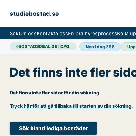
studiebostad.se
Sök
Om oss
Kontakta oss
En bra hyresprocess
Kolla u
BOSTADSDEAL.SE I DAG:
Nya i dag
298
Upp
Det finns inte fler sid
Det finns inte fler sidor för din sökning.
Tryck här för att gå tillbaka till starten av din sökning.
Sök bland lediga bostäder