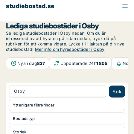
studiebostad.se
Skåne
Osby
Lediga studiebostäder i Osby
Se lediga studiebostäder i Osby nedan. Om du är
intresserad av att hyra en på listan nedan, tryck då på
rubriken för att komma vidare. Lycka till i jakten på din nya
studiebostad!
Mer info om hyresbostäder i Osby
.
Nya i dag
837
Uppdaterade 24h
1 805
Notif
Osby
Sök
Ytterligare filtreringar
Bostadstyp
Storlek