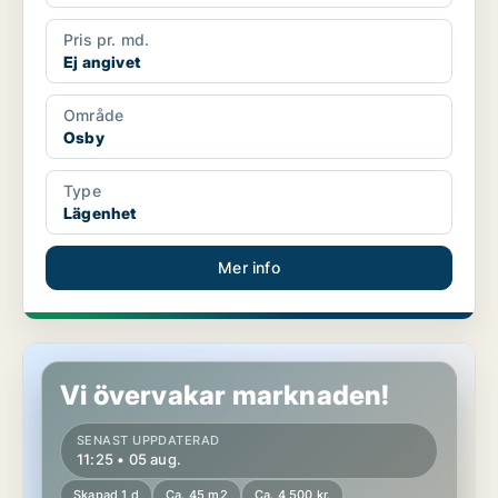
Pris pr. md.
Ej angivet
Område
Osby
Type
Lägenhet
Mer info
Lägenhet i Osby
Vi övervakar marknaden!
SENAST UPPDATERAD
11:25 • 05 aug.
Skapad 1 d
Ca. 45 m2
Ca. 4 500 kr.