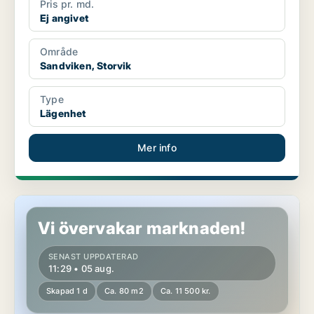
Pris pr. md.
Ej angivet
Område
Sandviken, Storvik
Type
Lägenhet
Mer info
Lägenhet i Sandviken
Vi övervakar marknaden!
SENAST UPPDATERAD
11:29 • 05 aug.
Skapad 1 d
Ca. 80 m2
Ca. 11 500 kr.