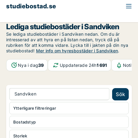
studiebostad.se
Gävleborg
Sandviken
Lediga studiebostäder i Sandviken
Se lediga studiebostäder i Sandviken nedan. Om du är
intresserad av att hyra en på listan nedan, tryck då på
rubriken för att komma vidare. Lycka till i jakten på din nya
studiebostad!
Mer info om hyresbostäder i Sandviken
.
Nya i dag
39
Uppdaterade 24h
1 691
Notifik
Sandviken
Sök
Ytterligare filtreringar
Bostadstyp
Storlek