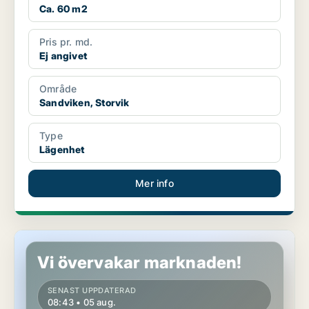
Ca. 60 m2
Pris pr. md.
Ej angivet
Område
Sandviken, Storvik
Type
Lägenhet
Mer info
Lägenhet i Sandviken
Vi övervakar marknaden!
SENAST UPPDATERAD
08:43 • 05 aug.