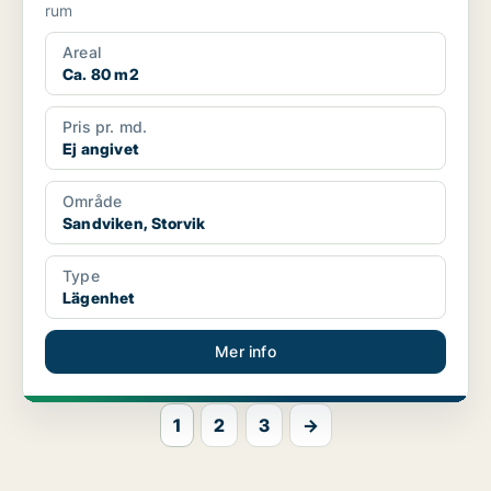
rum
Areal
Ca. 80 m2
Pris pr. md.
Ej angivet
Område
Sandviken, Storvik
Type
Lägenhet
Mer info
1
2
3
→