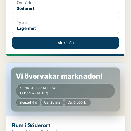
Område
Söderort
Type
Lägenhet
Mer info
Rum i Söderort
Vi övervakar marknaden!
SENAST UPPDATERAD
08:45 • 04 aug.
Skapad 4 d
Ca. 20 m2
Ca. 6 000 kr.
Rum i Söderort