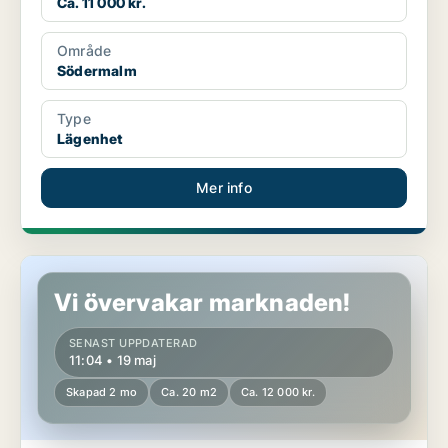
Ca. 11 000 kr.
Område
Södermalm
Type
Lägenhet
Mer info
Lägenhet i Söderort
Vi övervakar marknaden!
SENAST UPPDATERAD
11:04 • 19 maj
Skapad 2 mo
Ca. 20 m2
Ca. 12 000 kr.