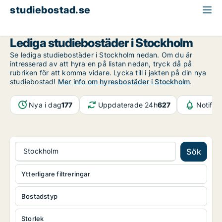
studiebostad.se
Stockholm
Lediga studiebostäder i Stockholm
Se lediga studiebostäder i Stockholm nedan. Om du är
intresserad av att hyra en på listan nedan, tryck då på
rubriken för att komma vidare. Lycka till i jakten på din nya
studiebostad!
Mer info om hyresbostäder i Stockholm
.
Nya i dag
177
Uppdaterade 24h
627
Notifik
Stockholm
Sök
Ytterligare filtreringar
Bostadstyp
Storlek