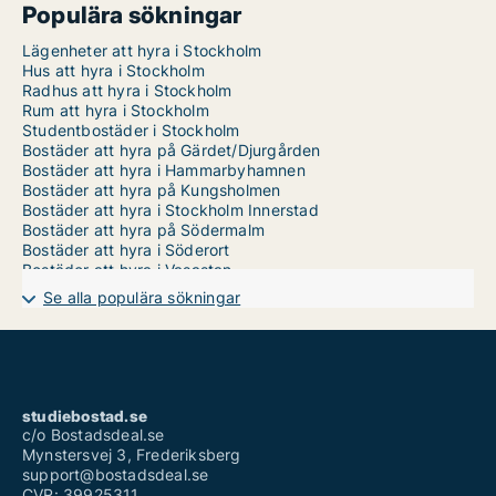
Populära sökningar
Lägenheter att hyra i Stockholm
Hus att hyra i Stockholm
Radhus att hyra i Stockholm
Rum att hyra i Stockholm
Studentbostäder i Stockholm
Bostäder att hyra på Gärdet/Djurgården
Bostäder att hyra i Hammarbyhamnen
Bostäder att hyra på Kungsholmen
Bostäder att hyra i Stockholm Innerstad
Bostäder att hyra på Södermalm
Bostäder att hyra i Söderort
Bostäder att hyra i Vasastan
Bostäder att hyra i Västerort
Se alla populära sökningar
Bostäder att hyra på Östermalm
studiebostad.se
c/o Bostadsdeal.se
Mynstersvej 3, Frederiksberg
support@bostadsdeal.se
CVR: 39925311