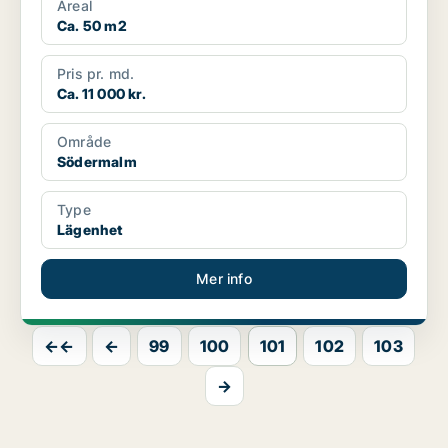
Areal
Ca. 50 m2
Pris pr. md.
Ca. 11 000 kr.
Område
Södermalm
Type
Lägenhet
Mer info
←←
←
99
100
101
102
103
→