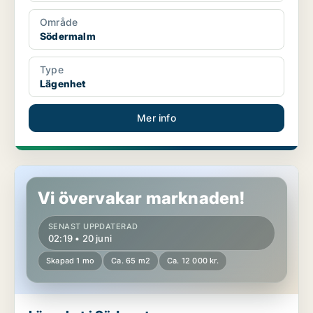
Område
Södermalm
Type
Lägenhet
Mer info
Lägenhet i Söderort
Vi övervakar marknaden!
SENAST UPPDATERAD
02:19 • 20 juni
Skapad 1 mo
Ca. 65 m2
Ca. 12 000 kr.