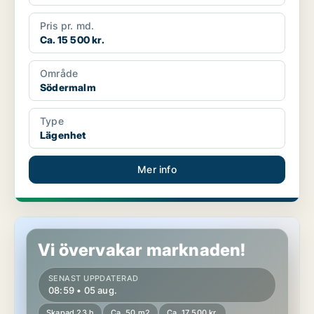
Pris pr. md.
Ca. 15 500 kr.
Område
Södermalm
Type
Lägenhet
Mer info
Lägenhet på Södermalm
Vi övervakar marknaden!
SENAST UPPDATERAD
08:59 • 05 aug.
Skapad 23 h
Ca. 50 m2
Ca. 17 500 kr.