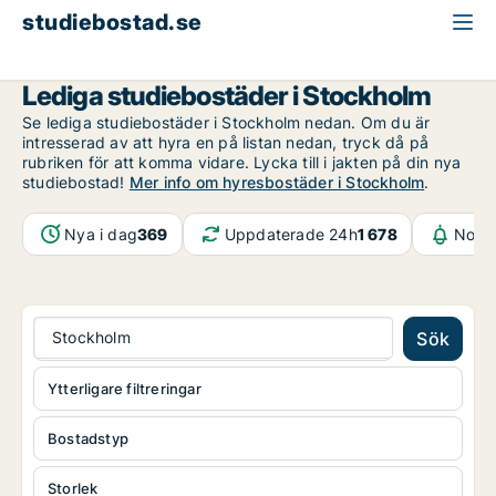
studiebostad.se
Stockholm
Lediga studiebostäder i Stockholm
Se lediga studiebostäder i Stockholm nedan. Om du är
intresserad av att hyra en på listan nedan, tryck då på
rubriken för att komma vidare. Lycka till i jakten på din nya
studiebostad!
Mer info om hyresbostäder i Stockholm
.
Nya i dag
369
Uppdaterade 24h
1 678
Notif
Stockholm
Sök
Ytterligare filtreringar
Bostadstyp
Storlek