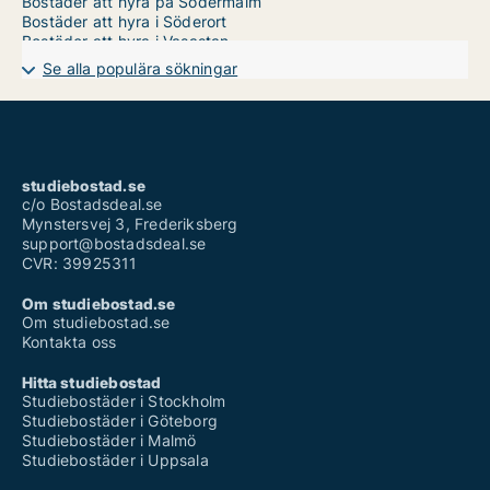
Bostäder att hyra på Södermalm
Bostäder att hyra i Söderort
Bostäder att hyra i Vasastan
Bostäder att hyra i Västerort
Se alla populära sökningar
Bostäder att hyra på Östermalm
studiebostad.se
c/o Bostadsdeal.se
Mynstersvej 3, Frederiksberg
support@bostadsdeal.se
CVR: 39925311
Om studiebostad.se
Om studiebostad.se
Kontakta oss
Hitta studiebostad
Studiebostäder i Stockholm
Studiebostäder i Göteborg
Studiebostäder i Malmö
Studiebostäder i Uppsala