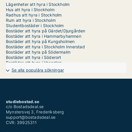
Lägenheter att hyra i Stockholm
Hus att hyra i Stockholm
Radhus att hyra i Stockholm
Rum att hyra i Stockholm
Studentbostäder i Stockholm
Bostäder att hyra på Gärdet/Djurgården
Bostäder att hyra i Hammarbyhamnen
Bostäder att hyra på Kungsholmen
Bostäder att hyra i Stockholm Innerstad
Bostäder att hyra på Södermalm
Bostäder att hyra i Söderort
Bostäder att hyra i Vasastan
Bostäder att hyra i Västerort
Se alla populära sökningar
Bostäder att hyra på Östermalm
studiebostad.se
c/o Bostadsdeal.se
Mynstersvej 3, Frederiksberg
support@bostadsdeal.se
CVR: 39925311