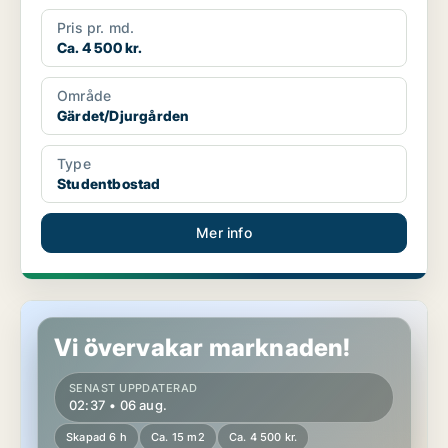
Pris pr. md.
Ca. 4 500 kr.
Område
Gärdet/Djurgården
Type
Studentbostad
Mer info
Studentbostad på Gärdet/Djurgården
Vi övervakar marknaden!
SENAST UPPDATERAD
02:37 • 06 aug.
Skapad 6 h
Ca. 15 m2
Ca. 4 500 kr.