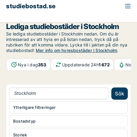
studiebostad.se
Stockholm
Lediga studiebostäder i Stockholm
Se lediga studiebostäder i Stockholm nedan. Om du är
intresserad av att hyra en på listan nedan, tryck då på
rubriken för att komma vidare. Lycka till i jakten på din nya
studiebostad!
Mer info om hyresbostäder i Stockholm
.
Nya i dag
353
Uppdaterade 24h
1 672
Notif
Stockholm
Sök
Ytterligare filtreringar
Bostadstyp
Storlek