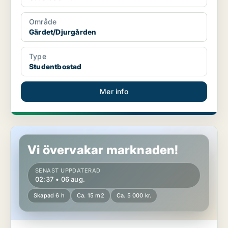
Område
Gärdet/Djurgården
Type
Studentbostad
Mer info
Studentbostad på Gärdet/Djurgården
Vi övervakar marknaden!
SENAST UPPDATERAD
02:37 • 06 aug.
Skapad 6 h
Ca. 15 m2
Ca. 5 000 kr.