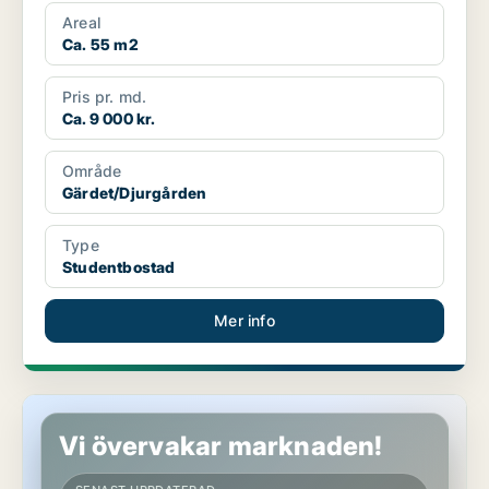
Areal
Ca. 55 m2
Pris pr. md.
Ca. 9 000 kr.
Område
Gärdet/Djurgården
Type
Studentbostad
Mer info
Studentbostad på Gärdet/Djurgården
Vi övervakar marknaden!