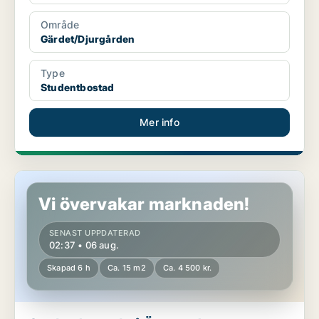
Område
Gärdet/Djurgården
Type
Studentbostad
Mer info
Studentbostad på Östermalm
Vi övervakar marknaden!
SENAST UPPDATERAD
02:37 • 06 aug.
Skapad 6 h
Ca. 15 m2
Ca. 4 500 kr.