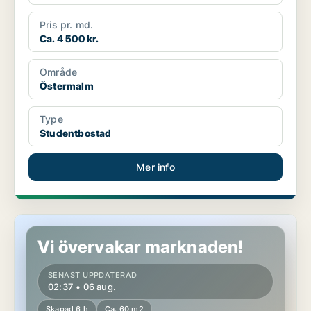
Pris pr. md.
Ca. 4 500 kr.
Område
Östermalm
Type
Studentbostad
Mer info
Lägenhet på Södermalm
Vi övervakar marknaden!
SENAST UPPDATERAD
02:37 • 06 aug.
Skapad 6 h
Ca. 60 m2