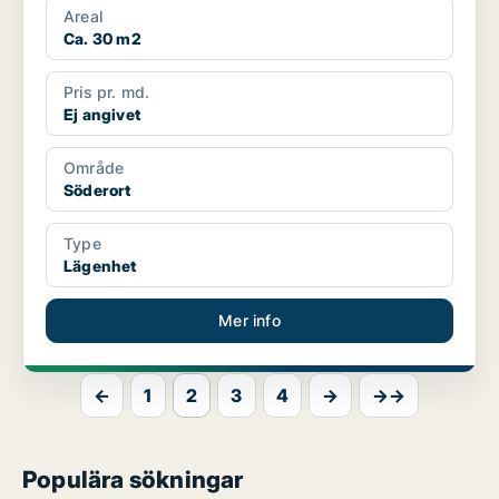
Areal
Ca. 30 m2
Pris pr. md.
Ej angivet
Område
Söderort
Type
Lägenhet
Mer info
←
1
2
3
4
→
→→
Populära sökningar