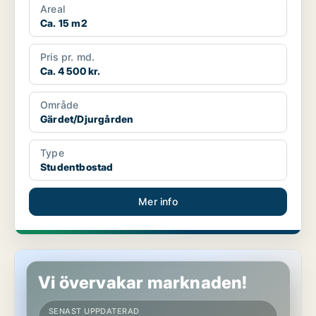
Areal
Ca. 15 m2
Pris pr. md.
Ca. 4 500 kr.
Område
Gärdet/Djurgården
Type
Studentbostad
Mer info
Studentbostad på Östermalm
Vi övervakar marknaden!
SENAST UPPDATERAD