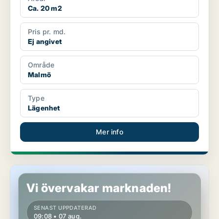
Ca. 20 m2
Pris pr. md.
Ej angivet
Område
Malmö
Type
Lägenhet
Mer info
Lägenhet i Malmö
Vi övervakar marknaden!
SENAST UPPDATERAD
09:08 • 07 aug.