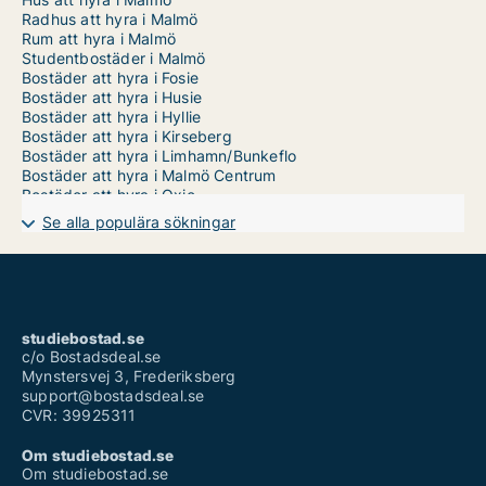
Radhus att hyra i Malmö
Rum att hyra i Malmö
Studentbostäder i Malmö
Bostäder att hyra i Fosie
Bostäder att hyra i Husie
Bostäder att hyra i Hyllie
Bostäder att hyra i Kirseberg
Bostäder att hyra i Limhamn/Bunkeflo
Bostäder att hyra i Malmö Centrum
Bostäder att hyra i Oxie
Bostäder att hyra i Rosengård
Se alla populära sökningar
Bostäder att hyra i Sofielund
studiebostad.se
c/o Bostadsdeal.se
Mynstersvej 3, Frederiksberg
support@bostadsdeal.se
CVR: 39925311
Om studiebostad.se
Om studiebostad.se