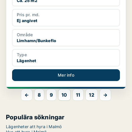
Ca. 25 m2
Pris pr. md.
Ej angivet
Område
Limhamn/Bunkeflo
Type
Lägenhet
Mer info
←
8
9
10
11
12
→
Populära sökningar
Lägenheter att hyra i Malmö
Hus att hyra i Malmö