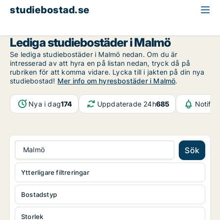
studiebostad.se
Malmö
Lediga studiebostäder i Malmö
Se lediga studiebostäder i Malmö nedan. Om du är
intresserad av att hyra en på listan nedan, tryck då på
rubriken för att komma vidare. Lycka till i jakten på din nya
studiebostad!
Mer info om hyresbostäder i Malmö
.
Nya i dag
174
Uppdaterade 24h
685
Notifik
Malmö
Sök
Ytterligare filtreringar
Bostadstyp
Storlek