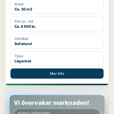
Areal
Ca. 30 m2
Pris pr. md.
Ca. 8 500 kr.
Område
Sofielund
Type
Lägenhet
Mer info
Lägenhet i Malmö
Vi övervakar marknaden!
SENAST UPPDATERAD