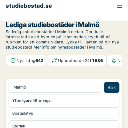
studiebostad.se
Malmö
Lediga studiebostäder i Malmö
Se lediga studiebostäder i Malmö nedan. Om du är
intresserad av att hyra en på listan nedan, tryck då på
rubriken för att komma vidare. Lycka till i jakten på din nya
studiebostad!
Mer info om hyresbostäder i Malmö
.
Nya i dag
642
Uppdaterade 24h
1 686
Notif
Malmö
Sök
Ytterligare filtreringar
Bostadstyp
Storlek