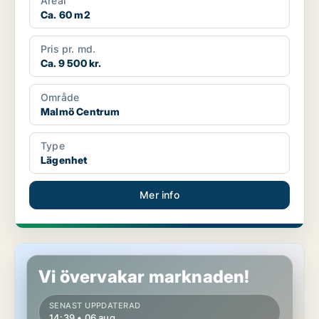
Areal
Ca. 60 m2
Pris pr. md.
Ca. 9 500 kr.
Område
Malmö Centrum
Type
Lägenhet
Mer info
Lägenhet i Fosie
Vi övervakar marknaden!
SENAST UPPDATERAD
14:39 • 06 aug.