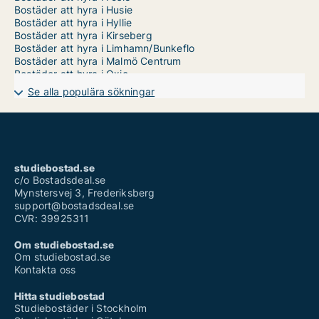
Bostäder att hyra i Husie
Bostäder att hyra i Hyllie
Bostäder att hyra i Kirseberg
Bostäder att hyra i Limhamn/Bunkeflo
Bostäder att hyra i Malmö Centrum
Bostäder att hyra i Oxie
Bostäder att hyra i Rosengård
Se alla populära sökningar
Bostäder att hyra i Sofielund
studiebostad.se
c/o Bostadsdeal.se
Mynstersvej 3, Frederiksberg
support@bostadsdeal.se
CVR: 39925311
Om studiebostad.se
Om studiebostad.se
Kontakta oss
Hitta studiebostad
Studiebostäder i Stockholm