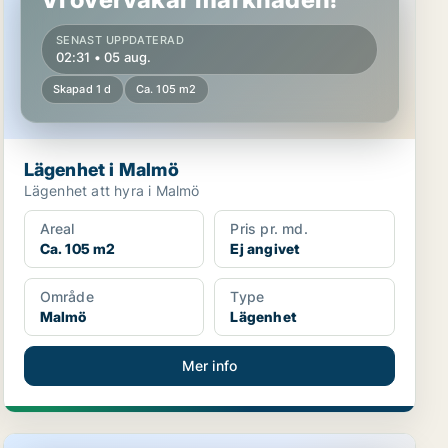
SENAST UPPDATERAD
02:31 • 05 aug.
Skapad 1 d
Ca. 105 m2
Lägenhet i Malmö
Lägenhet att hyra i Malmö
Areal
Pris pr. md.
Ca. 105 m2
Ej angivet
Område
Type
Malmö
Lägenhet
Mer info
Lägenhet i Sofielund