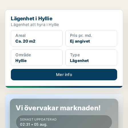
Lägenhet i Hyllie
Lägenhet i Hyllie
Lägenhet att hyra i Hyllie
Areal
Pris pr. md.
Ca. 20 m2
Ej angivet
Område
Type
Hyllie
Lägenhet
Mer info
Lägenhet i Malmö
Vi övervakar marknaden!
SENAST UPPDATERAD
02:31 • 05 aug.