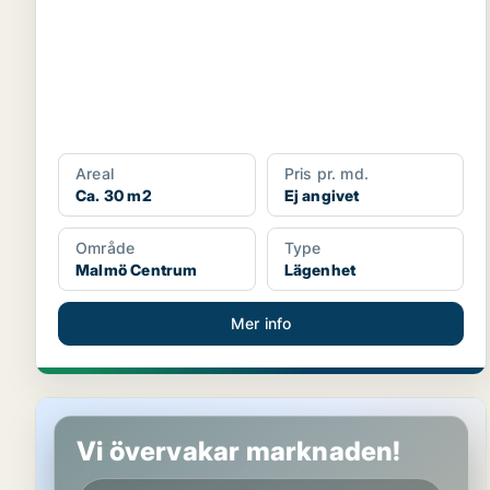
Areal
Pris pr. md.
Ca. 30 m2
Ej angivet
Område
Type
Malmö Centrum
Lägenhet
Mer info
Lägenhet i Malmö
Vi övervakar marknaden!