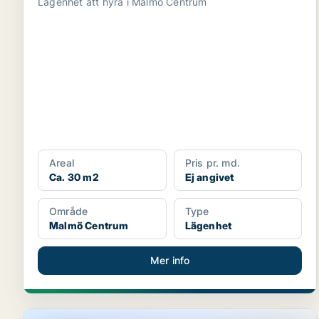
Lägenhet att hyra i Malmö Centrum
Areal
Pris pr. md.
Ca. 30 m2
Ej angivet
Område
Type
Malmö Centrum
Lägenhet
Mer info
Lägenhet i Malmö