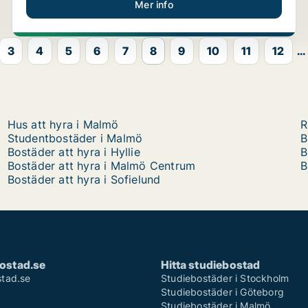
Mer info
3
4
5
6
7
8
9
10
11
12
...
Hus att hyra i Malmö
R
Studentbostäder i Malmö
B
Bostäder att hyra i Hyllie
B
Bostäder att hyra i Malmö Centrum
B
Bostäder att hyra i Sofielund
ostad.se
Hitta studiebostad
tad.se
Studiebostäder i Stockholm
Studiebostäder i Göteborg
Studiebostäder i Malmö