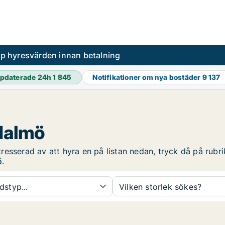
pp hyresvärden innan betalning
pdaterade 24h
1 845
Notifikationer om nya bostäder
9 137
 Malmö
esserad av att hyra en på listan nedan, tryck då på rubrik
ö
.
dstyp...
Vilken storlek sökes?