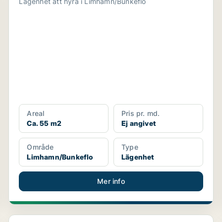
Lägenhet att hyra i Limhamn/Bunkeflo
Areal
Pris pr. md.
Ca. 55 m2
Ej angivet
Område
Type
Limhamn/Bunkeflo
Lägenhet
Mer info
Lägenhet i Malmö Centrum