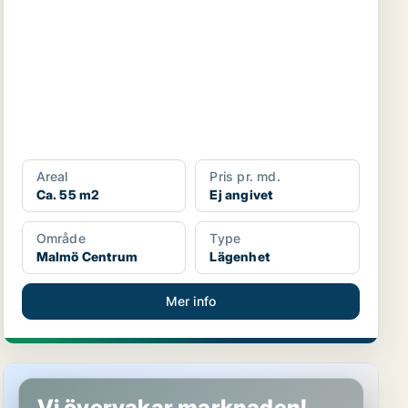
Areal
Pris pr. md.
Ca. 55 m2
Ej angivet
Område
Type
Malmö Centrum
Lägenhet
Mer info
Lägenhet i Malmö
Vi övervakar marknaden!