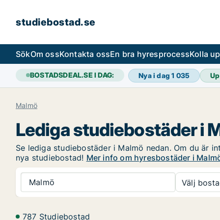
studiebostad.se
Sök
Om oss
Kontakta oss
En bra hyresprocess
Kolla u
BOSTADSDEAL.SE I DAG:
Nya i dag
1 035
Up
Malmö
Lediga studiebostäder i
Se lediga studiebostäder i Malmö nedan. Om du är intr
nya studiebostad!
Mer info om hyresbostäder i Malm
Malmö
Välj bosta
787 Studiebostad