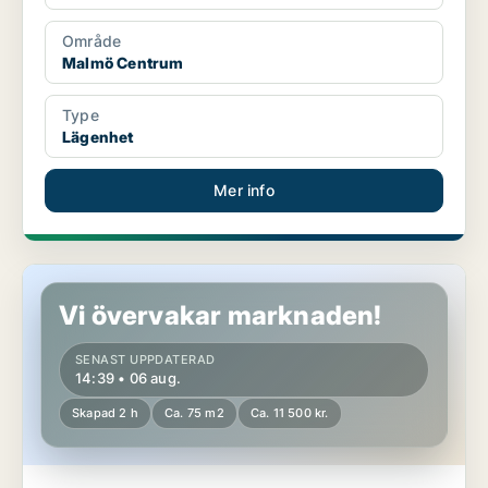
Område
Malmö Centrum
Type
Lägenhet
Mer info
Lägenhet i Fosie
Vi övervakar marknaden!
SENAST UPPDATERAD
14:39 • 06 aug.
Skapad 2 h
Ca. 75 m2
Ca. 11 500 kr.