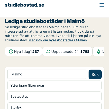
studiebostad.se
Malmö
Lediga studiebostäder i Malmö
Se lediga studiebostäder i Malmö nedan. Om du är
intresserad av att hyra en på listan nedan, tryck då på
rubriken för att komma vidare. Lycka till i jakten på din nya
studiebostad!
Mer info om hyresbostäder i Malmö
.
Nya i dag
1 287
Uppdaterade 24h
1 768
Noti
Malmö
Sök
Ytterligare filtreringar
Bostadstyp
Storlek