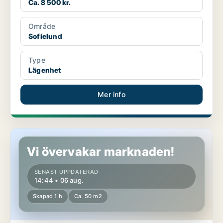
Ca. 8 500 kr.
Område
Sofielund
Type
Lägenhet
Mer info
Lägenhet i Malmö
Vi övervakar marknaden!
SENAST UPPDATERAD
14:44 • 06 aug.
Skapad 1 h
Ca. 50 m2