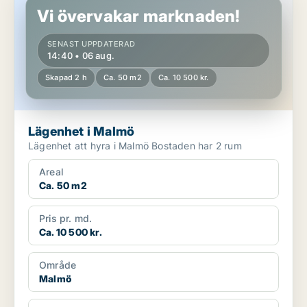
Vi övervakar marknaden!
SENAST UPPDATERAD
14:40 • 06 aug.
Skapad 2 h
Ca. 50 m2
Ca. 10 500 kr.
Lägenhet i Malmö
Lägenhet att hyra i Malmö Bostaden har 2 rum
Areal
Ca. 50 m2
Pris pr. md.
Ca. 10 500 kr.
Område
Malmö