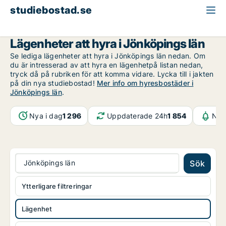
studiebostad.se
Lägenhet att hyra
Jönköpings län
Lägenheter att hyra i Jönköpings län
Se lediga lägenheter att hyra i Jönköpings län nedan. Om
du är intresserad av att hyra en lägenhetpå listan nedan,
tryck då på rubriken för att komma vidare. Lycka till i jakten
på din nya studiebostad!
Mer info om hyresbostäder i
Jönköpings län
.
Nya i dag
1 296
Uppdaterade 24h
1 854
Not
Jönköpings län
Sök
Ytterligare filtreringar
Lägenhet