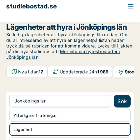
studiebostad.se
Lägenhet att hyra
Jönköpings län
Lägenheter att hyra i Jönköpings län
Se lediga lägenheter att hyra i Jönköpings län nedan. Om
du är intresserad av att hyra en lägenhetpå listan nedan,
tryck då på rubriken för att komma vidare. Lycka till i jakten
på din nya studiebostad!
Mer info om hyresbostäder i
Jönköpings län
.
Nya i dag
12
Uppdaterade 24h
1 989
Stockh
Jönköpings län
Sök
Ytterligare filtreringar
Lägenhet