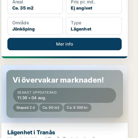
Areal
Pris pr. md.
Ca. 35 m2
Ej angivet
Område
Type
Jönköping
Lägenhet
Mer info
Lägenhet i Tranås
Vi övervakar marknaden!
SENAST UPPDATERAD
11:36 • 04 aug.
Skapad 2 d
Ca. 90 m2
Ca. 8 500 kr.
Lägenhet i Tranås