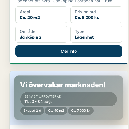
Lägenhet att hyra i Jönköping Bostaden har 1 rum
Areal
Pris pr. md.
Ca. 20 m2
Ca. 6 000 kr.
Område
Type
Jönköping
Lägenhet
Mer info
Lägenhet i Sävsjö
Vi övervakar marknaden!
SENAST UPPDATERAD
11:23 • 04 aug.
Skapad 2 d
Ca. 40 m2
Ca. 7 000 kr.