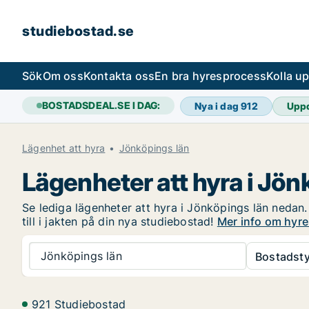
studiebostad.se
Sök
Om oss
Kontakta oss
En bra hyresprocess
Kolla u
BOSTADSDEAL.SE I DAG:
Nya i dag
912
Upp
Lägenhet att hyra
Jönköpings län
Lägenheter att hyra i Jön
Se lediga lägenheter att hyra i Jönköpings län nedan.
till i jakten på din nya studiebostad!
Mer info om hyre
Jönköpings län
Bostadsty
921 Studiebostad