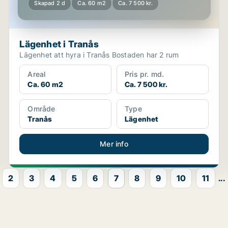
Skapad 2 d
Ca. 60 m2
Ca. 7 500 kr.
Lägenhet i Tranås
Lägenhet att hyra i Tranås Bostaden har 2 rum
Areal
Pris pr. md.
Ca. 60 m2
Ca. 7 500 kr.
Område
Type
Tranås
Lägenhet
Mer info
2
3
4
5
6
7
8
9
10
11
...