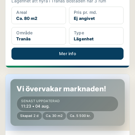
Lägenhet att hyra i Tranås Bostaden har 3 rum
Areal
Pris pr. md.
Ca. 80 m2
Ej angivet
Område
Type
Tranås
Lägenhet
Mer info
Lägenhet i Jönköping, Huskvarna
Vi övervakar marknaden!
SENAST UPPDATERAD
11:23 • 04 aug.
Skapad 2 d
Ca. 30 m2
Ca. 5 500 kr.