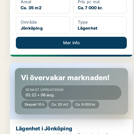
Areal
Pris pr. md.
Ca. 35 m2
Ca. 7 000 kr.
Område
Type
Jönköping
Lägenhet
Mer info
Lägenhet i Jönköping
Vi övervakar marknaden!
SENAST UPPDATERAD
02:22 • 06 aug.
Skapad 10 h
Ca. 20 m2
Ca. 6 000 kr.
Lägenhet i Jönköping