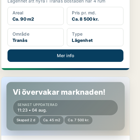
Lägenhet att hyra i Tranås Bostaden har 4 rum
Areal
Pris pr. md.
Ca. 90 m2
Ca. 8 500 kr.
Område
Type
Tranås
Lägenhet
Mer info
Lägenhet i Jönköping, Huskvarna
Vi övervakar marknaden!
SENAST UPPDATERAD
11:23 • 04 aug.
Skapad 2 d
Ca. 45 m2
Ca. 7 500 kr.