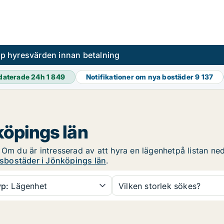
pp hyresvärden innan betalning
daterade 24h
1 849
Notifikationer om nya bostäder
9 137
köpings län
 Om du är intresserad av att hyra en lägenhetpå listan ne
sbostäder i Jönköpings län
.
p:
Lägenhet
Vilken storlek sökes?