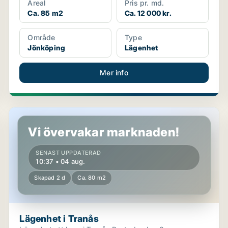
Areal
Pris pr. md.
Ca. 85 m2
Ca. 12 000 kr.
Område
Type
Jönköping
Lägenhet
Mer info
Lägenhet i Tranås
Vi övervakar marknaden!
SENAST UPPDATERAD
10:37 • 04 aug.
Skapad 2 d
Ca. 80 m2
Lägenhet i Tranås